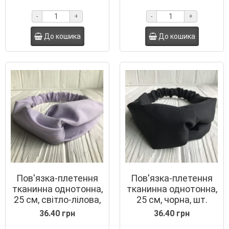
-
+
-
+
До кошика
До кошика
Пов'язка-плетення
Пов'язка-плетення
тканинна однотонна,
тканинна однотонна,
25 см, світло-лілова,
25 см, чорна, шт.
шт.
36.40 грн
36.40 грн