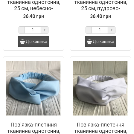
тканинна однотонна,
тканинна однотонна,
25 см, небесно-
25 см, пудрово-
блакитна, шт.
рожевий, шт.
36.40 грн
36.40 грн
-
+
-
+
До кошика
До кошика
Пов'язка-плетіння
Пов'язка-плетення
тканинна однотонна,
тканинна однотонна,