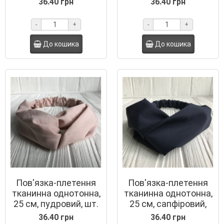
36.40 грн
36.40 грн
-
+
-
+
До кошика
До кошика
Пов'язка-плетення
Пов'язка-плетення
тканинна однотонна,
тканинна однотонна,
25 см, пудровий, шт.
25 см, сапфіровий,
шт.
36.40 грн
36.40 грн