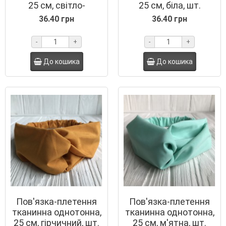
25 см, світло-
25 см, біла, шт.
бірюзова, шт.
36.40 грн
36.40 грн
-
+
-
+
До кошика
До кошика
Пов'язка-плетення
Пов'язка-плетення
тканинна однотонна,
тканинна однотонна,
25 см, гірчичний, шт.
25 см, м'ятна, шт.