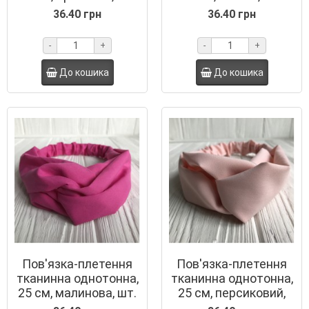
36.40 грн
36.40 грн
-
+
-
+
До кошика
До кошика
Пов'язка-плетення
Пов'язка-плетення
тканинна однотонна,
тканинна однотонна,
25 см, малинова, шт.
25 см, персиковий,
шт.