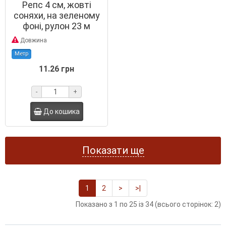
Репс 4 см, жовті
соняхи, на зеленому
фоні, рулон 23 м
Довжина
Метр
11.26 грн
-
+
До кошика
Показати ще
1
2
>
>|
Показано з 1 по 25 із 34 (всього сторінок: 2)