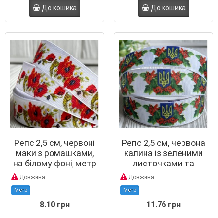
До кошика
До кошика
Репс 2,5 см, червоні
Репс 2,5 см, червона
маки з ромашками,
калина із зеленими
на білому фоні, метр
листочками та
гербом України, на
Довжина
Довжина
білому тлі
Метр
Метр
8.10 грн
11.76 грн