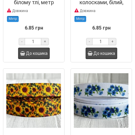
білому тлі, метр
колосками, білий,
метр
Довжина
Довжина
Метр
Метр
6.85 грн
6.85 грн
-
+
-
+
До кошика
До кошика