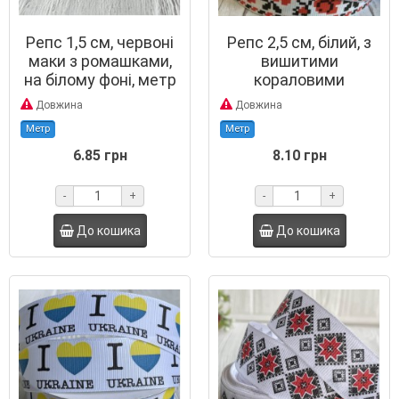
Репс 1,5 см, червоні
Репс 2,5 см, білий, з
маки з ромашками,
вишитими
на білому фоні, метр
кораловими
трояндами, метр
Довжина
Довжина
Метр
Метр
6.85 грн
8.10 грн
-
+
-
+
До кошика
До кошика