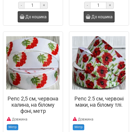
-
+
-
+
До кошика
До кошика
Репс 2,5 см, червона
Репс 2.5 см, червоні
калина, на білому
маки, на білому тлі.
фоні, метр
Довжина
Довжина
Метр
Метр