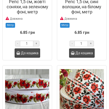
Репс 1,5 см, жовті
Репс 1,5 см, сині
соняхи, на зеленому
волошки, на білому
фоні, метр
фоні, метр
Довжина
Довжина
Метр
Метр
6.85 грн
6.85 грн
-
+
-
+
До кошика
До кошика