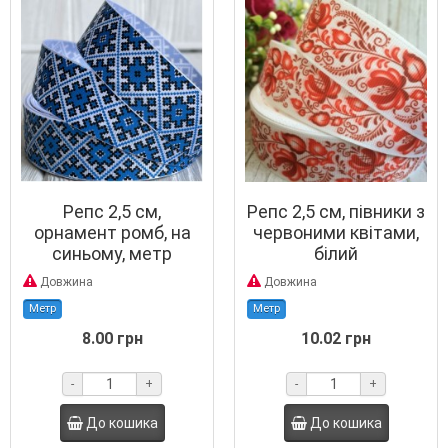
Репс 2,5 см,
Репс 2,5 см, півники з
орнамент ромб, на
червоними квітами,
синьому, метр
білий
Довжина
Довжина
Метр
Метр
8.00 грн
10.02 грн
-
+
-
+
До кошика
До кошика