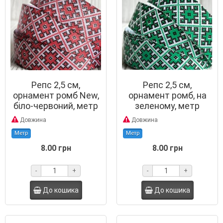
Репс 2,5 см,
Репс 2,5 см,
орнамент ромб New,
орнамент ромб, на
біло-червоний, метр
зеленому, метр
Довжина
Довжина
Метр
Метр
8.00 грн
8.00 грн
-
+
-
+
До кошика
До кошика