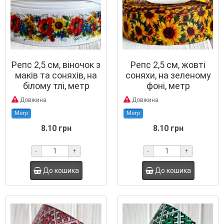
Репс 2,5 см, віночок з
Репс 2,5 см, жовті
маків та соняхів, на
соняхи, на зеленому
білому тлі, метр
фоні, метр
Довжина
Довжина
Метр
Метр
8.10 грн
8.10 грн
-
+
-
+
До кошика
До кошика