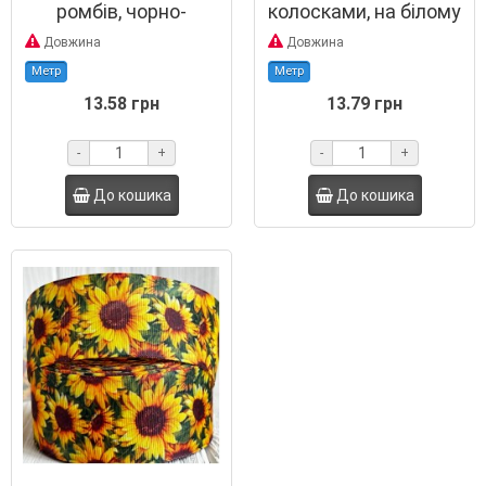
ромбів, чорно-
колосками, на білому
червоні на білому,
тлі
Довжина
Довжина
метр
Метр
Метр
13.58 грн
13.79 грн
-
+
-
+
До кошика
До кошика