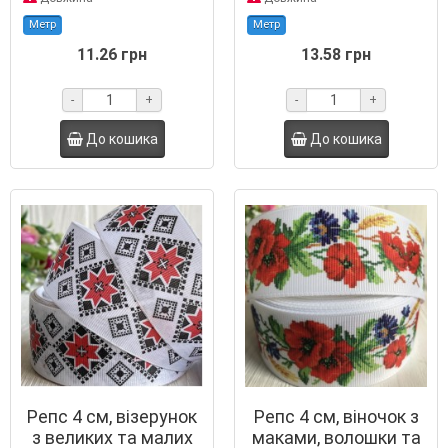
Метр
Метр
11.26 грн
13.58 грн
-
+
-
+
До кошика
До кошика
Репс 4 см, візерунок
Репс 4 см, віночок з
з великих та малих
маками, волошки та