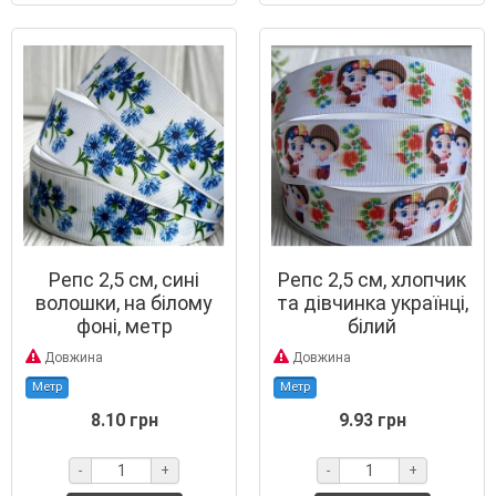
Репс 2,5 см, сині
Репс 2,5 см, хлопчик
волошки, на білому
та дівчинка українці,
фоні, метр
білий
Довжина
Довжина
Метр
Метр
8.10 грн
9.93 грн
-
+
-
+