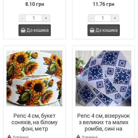
8.10 грн
11.76 грн
-
+
-
+
До кошика
До кошика
Репс 4 см, букет
Репс 4 см, візерунок
соняхів, на білому
з великих та малих
фоні, метр
ромбів, сині на
білому, метр
Довжина
Довжина