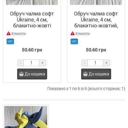
Обруч чалма софт
Обруч чалма софт
Ukraine, 4 см,
Ukraine, 4 см,
блакитно-жовті
блакитно-жовтий,
смуги, шт.
шт.
Кількість
Кількість
шт
шт
50.60 грн
50.60 грн
-
+
-
+
До кошика
До кошика
Показано з 1 по 6 із 6 (всього сторінок: 1)