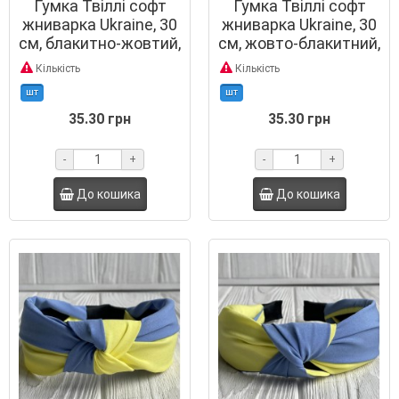
Гумка Твіллі софт
Гумка Твіллі софт
жниварка Ukraine, 30
жниварка Ukraine, 30
см, блакитно-жовтий,
см, жовто-блакитний,
шт.
шт.
Кількість
Кількість
шт
шт
35.30 грн
35.30 грн
-
+
-
+
До кошика
До кошика