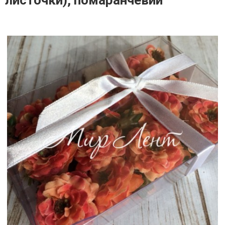
листочки), помаранчевий