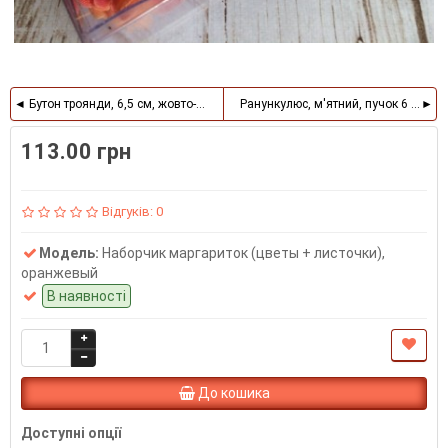
Бутон троянди, 6,5 см, жовто-блакитний
Ранункулюс, м'ятний, пучок 6 шт.
113.00 грн
Відгуків: 0
Модель:
Наборчик маргариток (цветы + листочки),
оранжевый
В наявності
До кошика
Доступні опції