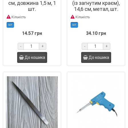
см, довжина 1,5 м, 1
(із загнутим краєм),
шт.
14,6 см, метал, шт.
Кількість
Кількість
шт
шт
14.57 грн
34.10 грн
-
+
-
+
До кошика
До кошика