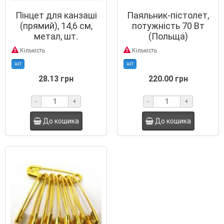
Пінцет для канзаші
Паяльник-пістолет,
(прямий), 14,6 см,
потужність 70 Вт
метал, шт.
(Польща)
Кількість
Кількість
шт
шт
28.13 грн
220.00 грн
-
+
-
+
До кошика
До кошика