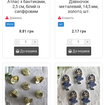
Атлас з бантиками,
Дзвіночок
2,5 см, білий із
металевий, 14,5 мм,
сапфіровим
золото, шт.
Довжина
Кількість
Метр
шт
8.81 грн
2.17 грн
-
+
-
+
До кошика
До кошика