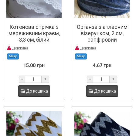
Котонова стрічка з
Органза з атласним
мереживним краєм,
візерунком, 2 см,
3,3 см, білий
сапфіровий
Довжина
Довжина
Метр
Метр
15.00 грн
4.67 грн
-
+
-
+
До кошика
До кошика