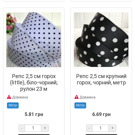
Репс 2,5 см горох
Репс 2,5 см крупний
(little), біло-чорний,
горох, чорний, метр
рулон 23 м
Довжина
Довжина
Метр
Метр
5.81 грн
6.69 грн
-
+
-
+