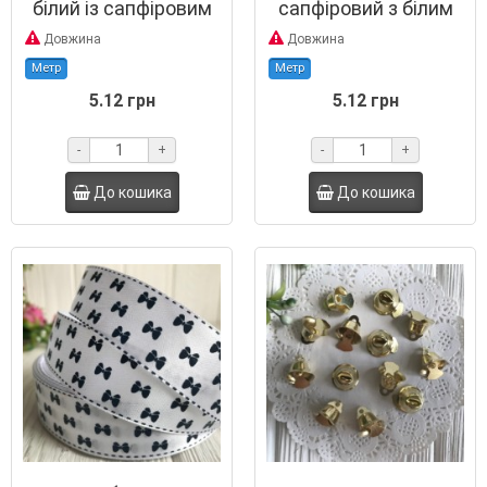
білий із сапфіровим
сапфіровий з білим
Довжина
Довжина
Метр
Метр
5.12 грн
5.12 грн
-
+
-
+
До кошика
До кошика