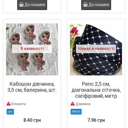
До кошика
До кошика
В наявності
Немає в наявності
Кабошон дівчинка,
Репс 2,5 см,
3,5 см, балерина, шт.
діагональна сіточка,
сапфіровий, метр
Кількість
Довжина
шт
Метр
8.40 грн
7.96 грн