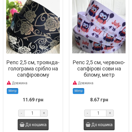
Репс 2,5 см, троянда-
Репс 2,5 см, червоно-
голограма срібло на
сапфірові сови на
сапфіровому
білому, метр
Довжина
Довжина
Метр
Метр
11.69 грн
8.67 грн
-
+
-
+
До кошика
До кошика