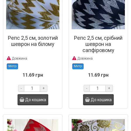
Репс 2,5 см, золотий
Репс 2,5 см, срібний
шеврон на білому
шеврон на
сапфіровому
Довжина
Довжина
Метр
Метр
11.69 грн
11.69 грн
-
+
-
+
До кошика
До кошика