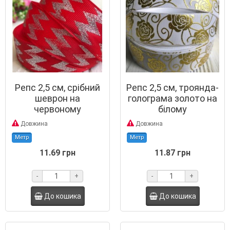
Репс 2,5 см, срібний
Репс 2,5 см, троянда-
шеврон на
голограма золото на
червоному
білому
Довжина
Довжина
Метр
Метр
11.69 грн
11.87 грн
-
+
-
+
До кошика
До кошика