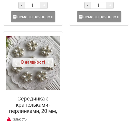
-
+
-
+
немає в наявності
немає в наявності
В наявності
Серединка з
крапельками-
перлинками, 20 мм,
білий зі сріблом, шт.
Кількість