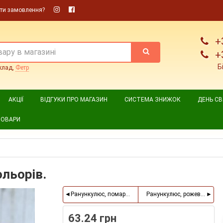
ти замовлення?
+
+
Б
клад,
Фетр
АКЦІЇ
ВІДГУКИ ПРО МАГАЗИН
СИСТЕМА ЗНИЖОК
ДЕНЬ С
ТОВАРИ
ольорів.
Ранункулюс, помаранчевий, пучок 6 шт.
Ранункулюс, рожевий, пучо
63.24 грн