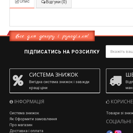
Опис
Відгуки (0)
Все для декору і рукоділля!
ПІДПИСАТИСЬ НА РОЗСИЛКУ
СИСТЕМА ЗНИЖОК
ШВ
Вигідна система знижок і завжди
Від
кращі ціни
мак
ІНФОРМАЦІЯ
КОРИСНЕ
Система знижок
Товари зі зни
Як Оформити замовлення
СОЦІАЛЬНІ
Про магазин
Доставка і оплата