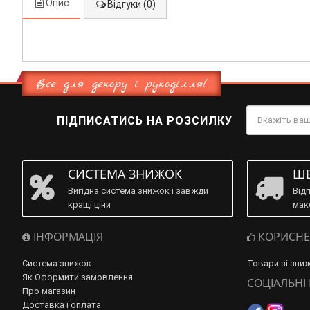
Опис
Відгуки (0)
Все для декору і рукоділля!
ПІДПИСАТИСЬ НА РОЗСИЛКУ
СИСТЕМА ЗНИЖОК
ШВ
Вигідна система знижок і завжди
Від
кращі ціни
мак
ІНФОРМАЦІЯ
КОРИСНЕ
Система знижок
Товари зі зни
Як Оформити замовлення
СОЦІАЛЬНІ
Про магазин
Доставка і оплата