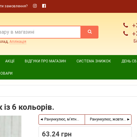
ти замовлення?
+
+
Б
клад,
Аплікація
АКЦІЇ
ВІДГУКИ ПРО МАГАЗИН
СИСТЕМА ЗНИЖОК
ДЕНЬ С
ТОВАРИ
із 6 кольорів.
Ранункулюс, м'ятний, пучок 6 шт.
Ранункулюс, жовтий, пучок
63.24 грн