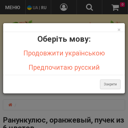
0
UA
|
RU
×
Оберіть мову:
Продовжити українською
Предпочитаю русский
+38 095 032 21 44
+38 067 758 18 48
Закрити
Больше контактов
Ранункулюс, оранжевый, пучек из