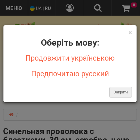
0
UA
|
RU
×
Оберіть мову:
Продовжити українською
Предпочитаю русский
+38 095 032 21 44
+38 067 758 18 48
Закрити
Больше контактов
Синельная проволока с