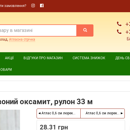
ти замовлення?
+
+
Б
клад,
Атласна стрічка
АКЦІЇ
ВІДГУКИ ПРО МАГАЗИН
СИСТЕМА ЗНИЖОК
ДЕНЬ С
ТОВАРИ
воний оксамит, рулон 33 м
Атлас 0,6 см люрекс золото, світло-рожевий, рулон 3
Атлас 0,6 см люрекс золото
28.31 грн