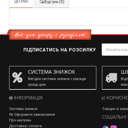
Опис
Відгуки (0)
Все для декору і рукоділля!
ПІДПИСАТИСЬ НА РОЗСИЛКУ
СИСТЕМА ЗНИЖОК
ШВ
Вигідна система знижок і завжди
Від
кращі ціни
мак
ІНФОРМАЦІЯ
КОРИСНЕ
Система знижок
Товари зі зни
Як Оформити замовлення
СОЦІАЛЬНІ
Про магазин
Доставка і оплата