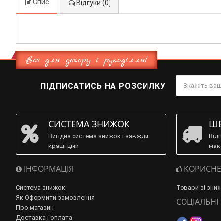
Опис
Відгуки (0)
Все для декору і рукоділля!
ПІДПИСАТИСЬ НА РОЗСИЛКУ
СИСТЕМА ЗНИЖОК
ШВ
Вигідна система знижок і завжди
Від
кращі ціни
мак
ІНФОРМАЦІЯ
КОРИСНЕ
Система знижок
Товари зі зни
Як Оформити замовлення
СОЦІАЛЬНІ
Про магазин
Доставка і оплата