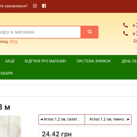
ти замовлення?
+
+
Б
клад,
Фетр
АКЦІЇ
ВІДГУКИ ПРО МАГАЗИН
СИСТЕМА ЗНИЖОК
ДЕНЬ С
ТОВАРИ
3 м
Атлас 1,2 см, салатовий, рулон 33 м
Атлас 1,2 см, темно-жовтий
24.42 грн