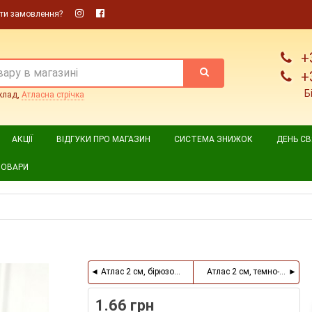
ти замовлення?
+
+
Б
клад,
Атласна стрічка
АКЦІЇ
ВІДГУКИ ПРО МАГАЗИН
СИСТЕМА ЗНИЖОК
ДЕНЬ С
ТОВАРИ
Атлас 2 см, бірюзовий, метр
Атлас 2 см, темно-малино
1.66 грн