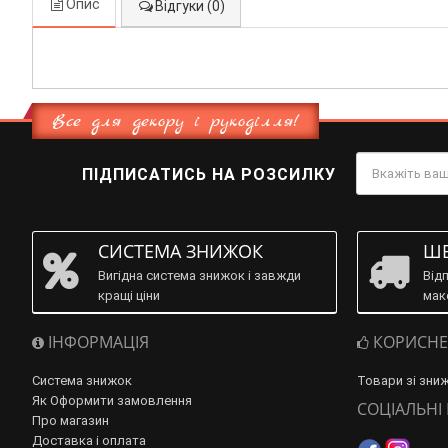
Опис
Відгуки (0)
Все для декору і рукоділля!
ПІДПИСАТИСЬ НА РОЗСИЛКУ
СИСТЕМА ЗНИЖОК
ШВ
Вигідна система знижок і завжди
Від
кращі ціни
мак
ІНФОРМАЦІЯ
КОРИСНЕ
Система знижок
Товари зі зни
Як Оформити замовлення
СОЦІАЛЬНІ
Про магазин
Доставка і оплата