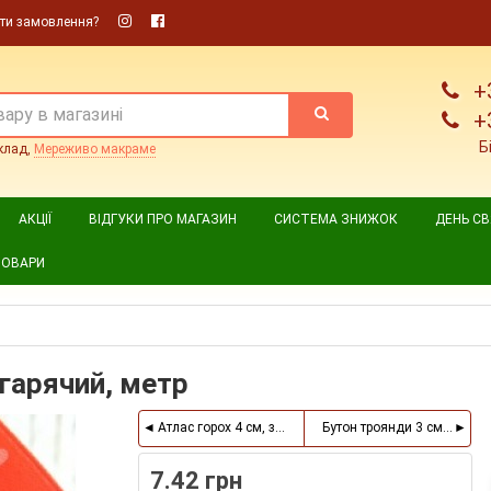
ти замовлення?
+
+
Б
клад,
Мереживо макраме
АКЦІЇ
ВІДГУКИ ПРО МАГАЗИН
СИСТЕМА ЗНИЖОК
ДЕНЬ С
ТОВАРИ
гарячий, метр
Атлас горох 4 см, зелений, метр
Бутон троянди 3 см, світло
7.42 грн