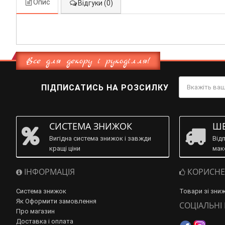
Опис
Відгуки (0)
Все для декору і рукоділля!
ПІДПИСАТИСЬ НА РОЗСИЛКУ
СИСТЕМА ЗНИЖОК
ШВ
Вигідна система знижок і завжди
Від
кращі ціни
мак
ІНФОРМАЦІЯ
КОРИСНЕ
Система знижок
Товари зі зни
Як Оформити замовлення
СОЦІАЛЬНІ
Про магазин
Доставка і оплата