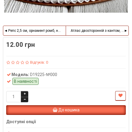
Репс 2,5 см, орнамент ромб, на зеленому, метр
Атлас двосторонній з кантом, 2,5 см
12.00 грн
Відгуків: 0
Модель:
D19225-№000
В наявності
До кошика
Доступні опції