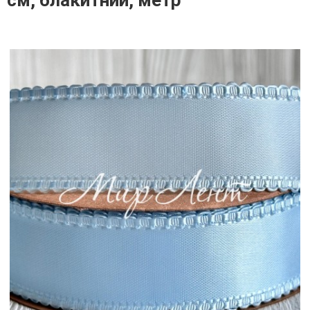
см, блакитний, метр