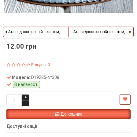
Атлас двосторонній з кантом, 2,5 см, бургунді, метр
Атлас двосторонній з кантом, 2,5 см
12.00 грн
Відгуків: 0
Модель:
D19225-№308
В наявності
До кошика
Доступні опції