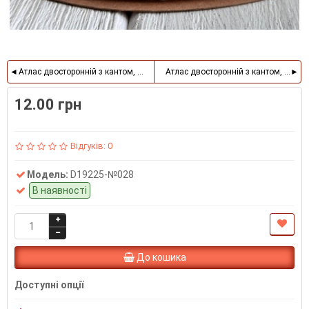
Атлас двосторонній з кантом, 2,5 см, ліловий, метр
Атлас двосторонній з кантом, 2,5 см
12.00 грн
Відгуків: 0
Модель:
D19225-№028
В наявності
До кошика
Доступні опції