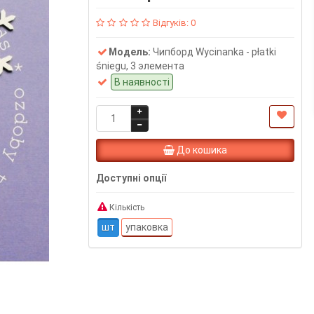
Відгуків: 0
Модель:
Чипборд Wycinanka - płatki
śniegu, 3 элемента
В наявності
До кошика
Доступні опції
Кількість
шт
упаковка