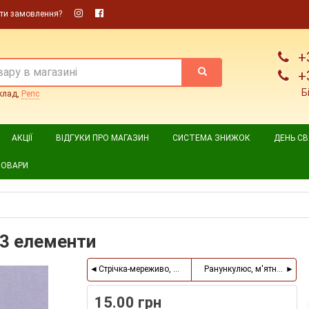
ти замовлення?
+
+
Б
клад,
Репс
АКЦІЇ
ВІДГУКИ ПРО МАГАЗИН
СИСТЕМА ЗНИЖОК
ДЕНЬ С
ТОВАРИ
, 3 елементи
Стрічка-мереживо, 2 см, малиновий
Ранункулюс, м'ятний, пучо
15.00 грн