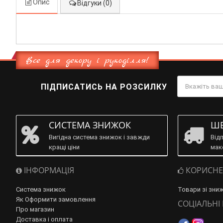
Опис
Відгуки (0)
Все для декору і рукоділля!
ПІДПИСАТИСЬ НА РОЗСИЛКУ
СИСТЕМА ЗНИЖОК
ШВ
Вигідна система знижок і завжди
Від
кращі ціни
мак
ІНФОРМАЦІЯ
КОРИСНЕ
Система знижок
Товари зі зни
Як Оформити замовлення
СОЦІАЛЬНІ
Про магазин
Доставка і оплата