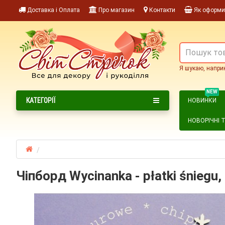
Доставка і Оплата
Про магазин
Контакти
Як оформи
Я шукаю, напри
NEW
КАТЕГОРІЇ
НОВИНКИ
НОВОРІЧНІ 
Чіпборд Wycinanka - płatki śniegu